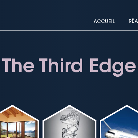
RÉA
ACCUEIL
The Third Edge
The Third Edge
The Third Edge