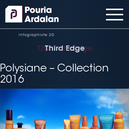
Panneau de gestion des cookies
Infographiste 3D
The Third Edge
Third Edge
Third Edge
Polysiane – Collection
2016