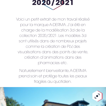
2020/2021
Voici un petit extrait de mon travail réalisé
pour la marque A-DERMA. J’ai été en
charge de la modélisation 3d de la
collection 2020/2021. Les modèles 3d
sont utilisés dans de nombreux projets
comme la création de PLV, des
visualisations dans des points de vente,
création d’animations dans des
pharmacies etc.
Naturellement bienveillante, A-DERMA
prend soin et protège toutes les peaux
fragiles au quotidien.