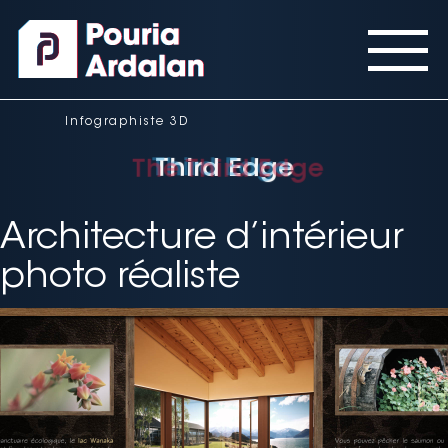
Panneau de gestion des cookies
Infographiste 3D
Third Edge
Third Edge
The Third Edge
Architecture d’intérieur
photo réaliste