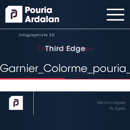
Panneau de gestion des cookies
Infographiste 3D
The Third Edge
Third Edge
Third Edge
Garnier_Colorme_pouria
Mentions légales
By digeek