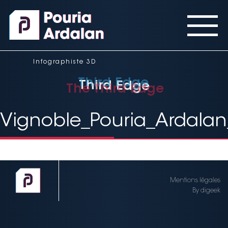
Panneau de gestion des cookies
Infographiste 3D
Third Edge
Third Edge
The Third Edge
Vignoble_Pouria_Ardalan
Mentions légales
By digeek