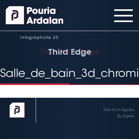
Panneau de gestion des cookies
Infographiste 3D
The Third Edge
Third Edge
Third Edge
Salle_de_bain_3d_chrom
Mentions légales
By digeek