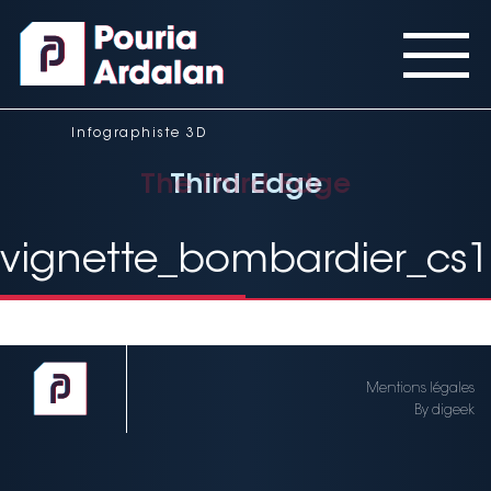
Panneau de gestion des cookies
Infographiste 3D
Third Edge
Third Edge
The Third Edge
vignette_bombardier_cs
Mentions légales
By digeek